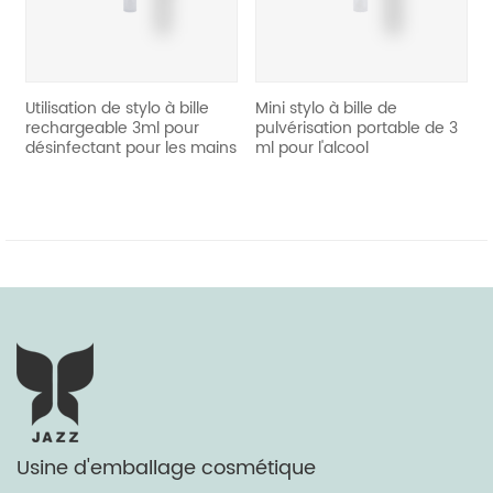
ation de stylo à bille
Mini stylo à bille de
réutiliser 
rgeable 3ml pour
pulvérisation portable de 3
portable 
fectant pour les mains
ml pour l'alcool
Usine d'emballage cosmétique