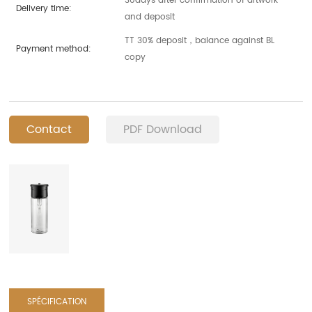
30days after confirmation of artwork
Delivery time:
and deposit
TT 30% deposit，balance against BL
Payment method:
copy
Contact
PDF Download
SPÉCIFICATION