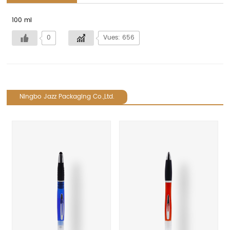
100 ml
0
Vues: 656
Ningbo Jazz Packaging Co.,Ltd.
revious