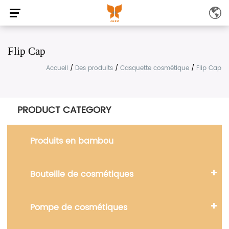
Flip Cap
Accueil
/
Des produits
/
Casquette cosmétique
/
Flip Cap
PRODUCT CATEGORY
Produits en bambou
Bouteille de cosmétiques
Pompe de cosmétiques