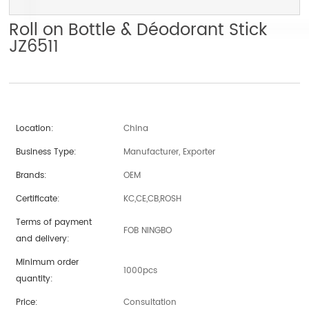
Roll on Bottle & Déodorant Stick
JZ6511
Location:
China
Business Type:
Manufacturer, Exporter
Brands:
OEM
Certificate:
KC,CE,CB,ROSH
Terms of payment
FOB NINGBO
and delivery:
Minimum order
1000pcs
quantity:
Price:
Consultation