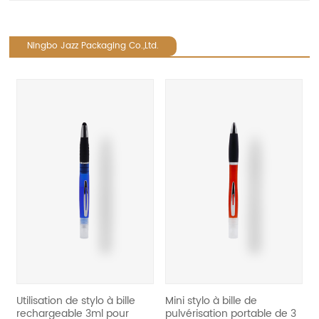
Ningbo Jazz Packaging Co.,Ltd.
revious
Utilisation de stylo à bille
Mini stylo à bille de
réuti
rechargeable 3ml pour
pulvérisation portable de 3
port