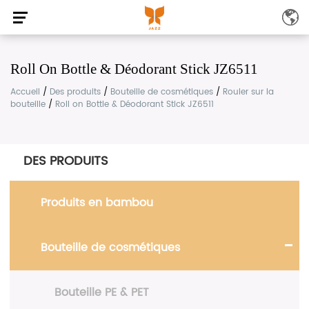
Roll On Bottle & Déodorant Stick JZ6511
Accueil
/
Des produits
/
Bouteille de cosmétiques
/
Rouler sur la
bouteille
/
Roll on Bottle & Déodorant Stick JZ6511
DES PRODUITS
Produits en bambou
Bouteille de cosmétiques
Bouteille PE & PET