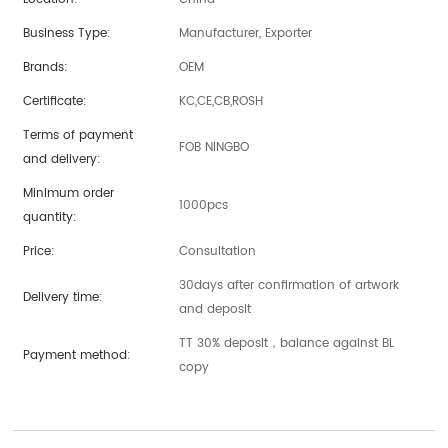
Business Type:
Manufacturer, Exporter
Brands:
OEM
Certificate:
KC,CE,CB,ROSH
Terms of payment
FOB NINGBO
and delivery:
Minimum order
1000pcs
quantity:
Price:
Consultation
30days after confirmation of artwork
Delivery time:
and deposit
TT 30% deposit，balance against BL
Payment method:
copy