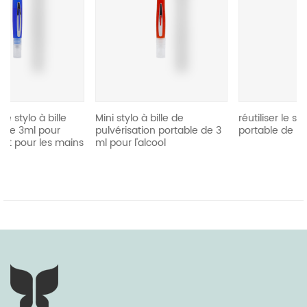
revious
Mini stylo à bille de
réutiliser le stylo à bille
pulvérisation portable de 3
portable de 5 ml
ns
ml pour l'alcool