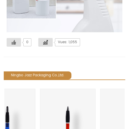
0
Vues: 1,055
Ningbo Jazz Packaging Co.,Ltd.