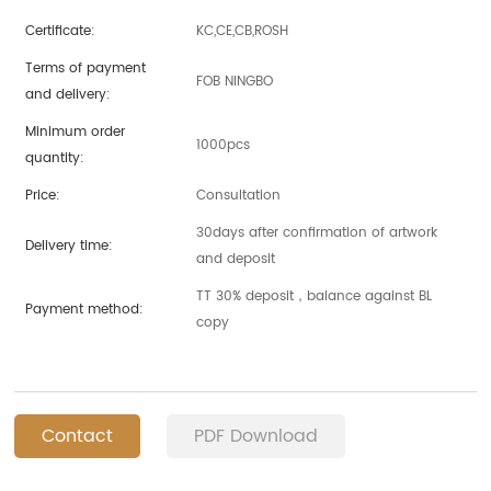
Certificate:
KC,CE,CB,ROSH
Terms of payment
FOB NINGBO
and delivery:
Minimum order
1000pcs
quantity:
Price:
Consultation
30days after confirmation of artwork
Delivery time:
and deposit
TT 30% deposit，balance against BL
Payment method:
copy
Contact
PDF Download