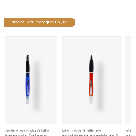
Ningbo Jazz Packaging Co.,Ltd.
revious
o à bille
Mini stylo à bille de
réutiliser le stylo à bil