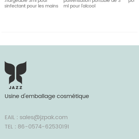
l pour
pulvérisation portable de 3
portable de 5 ml
r les mains
ml pour l'alcool
Usine d'emballage cosmétique
EAIL : sales@jzpak.com
TEL : 86-0574-62530191