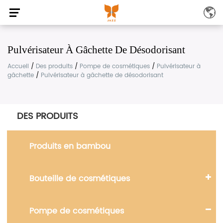
Pulvérisateur À Gâchette De Désodorisant
Accueil
/
Des produits
/
Pompe de cosmétiques
/
Pulvérisateur à
gâchette
/
Pulvérisateur à gâchette de désodorisant
DES PRODUITS
Produits en bambou
Bouteille de cosmétiques
Pompe de cosmétiques