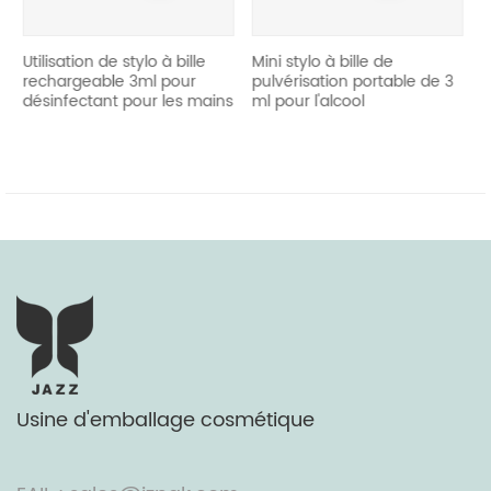
on de stylo à bille
Mini stylo à bille de
réutiliser le s
eable 3ml pour
pulvérisation portable de 3
portable de 
tant pour les mains
ml pour l'alcool
Usine d'emballage cosmétique