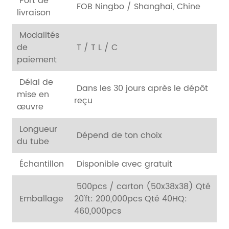
Port de
FOB Ningbo / Shanghai, Chine
livraison
Modalités
de
T / T L / C
paiement
Délai de
Dans les 30 jours après le dépôt
mise en
reçu
œuvre
Longueur
Dépend de ton choix
du tube
Échantillon
Disponible avec gratuit
500pcs / carton (50x38x38) Qté
Emballage
20'ft: 200,000pcs Qté 40HQ:
460,000pcs