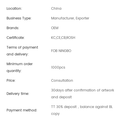
Location:
China
Business Type:
Manufacturer, Exporter
Brands:
OEM
Certificate:
KC,CE,CB,ROSH
Terms of payment
FOB NINGBO
and delivery:
Minimum order
1000pcs
quantity:
Price:
Consultation
30days after confirmation of artwork
Delivery time:
and deposit
TT 30% deposit，balance against BL
Payment method:
copy