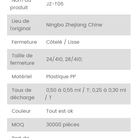
Nom du
JZ-T06
produit
Lieu de
Ningbo Zhejiang Chine
l'original
Fermeture
Côtelé / Lisse
Taille de
24/410, 28/410;
fermeture
Matériel
Plastique PP
Taux de
0,50 à 0,55 ml / T;
0,25 à 0,30 ml
décharge
/ T
Couleur
Tout est ok
MOQ
30000 pièces